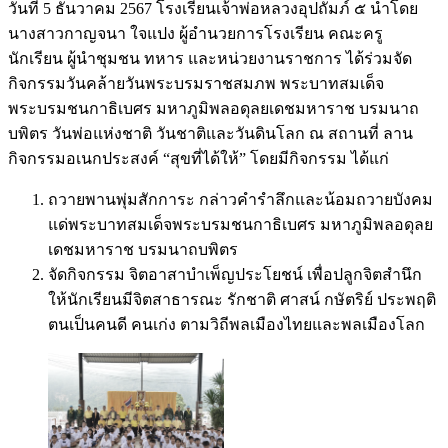
วันที่ 5 ธันวาคม 2567 โรงเรียนเจ้าพ่อหลวงอุปถัมภ์ ๕ นำโดย
นางสาวกาญจนา ใจแปง ผู้อำนวยการโรงเรียน คณะครู
นักเรียน ผู้นำชุมชน ทหาร และหน่วยงานราชการ ได้ร่วมจัด
กิจกรรมวันคล้ายวันพระบรมราชสมภพ พระบาทสมเด็จ
พระบรมชนกาธิเบศร มหาภูมิพลอดุลยเดชมหาราช บรมนาถ
บพิตร วันพ่อแห่งชาติ วันชาติและวันดินโลก ณ สถานที่ ลาน
กิจกรรมอเนกประสงค์ “สุขที่ได้ให้” โดยมีกิจกรรม ได้แก่
ถวายพานพุ่มสักการะ กล่าวคำรำลึกและน้อมถวายบังคม
แด่พระบาทสมเด็จพระบรมชนกาธิเบศร มหาภูมิพลอดุลย
เดชมหาราช บรมนาถบพิตร
จัดกิจกรรม จิตอาสาบำเพ็ญประโยชน์ เพื่อปลูกจิตสำนึก
ให้นักเรียนมีจิตสาธารณะ รักชาติ ศาสน์ กษัตริย์ ประพฤติ
ตนเป็นคนดี คนเก่ง ตามวิถีพลเมืองไทยและพลเมืองโลก