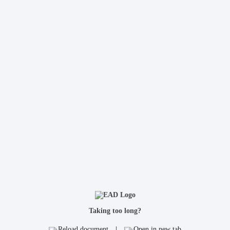
Taking too long?
Reload document
|
Open in new tab